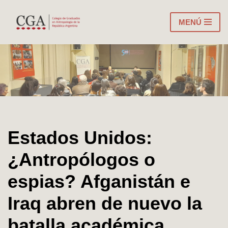
MENÚ
Ir
al
contenido
Estados Unidos:
¿Antropólogos o
espias? Afganistán e
Iraq abren de nuevo la
batalla académica