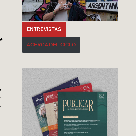
ENTREVISTAS
de
ACERCA DEL CICLO
e
e
s