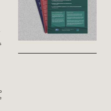
a
s
o
e