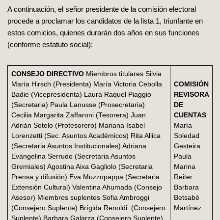
A continuación, el señor presidente de la comisión electoral
procede a proclamar los candidatos de la lista 1, triunfante en
estos comicios, quienes durarán dos años en sus funciones
(conforme estatuto social):
CONSEJO DIRECTIVO
Miembros titulares Silvia
María Hirsch (Presidenta) María Victoria Cebolla
COMISIÓN
Badie (Vicepresidenta) Laura Raquel Piaggio
REVISORA
(Secretaria) Paula Lanusse (Prosecretaria)
DE
Cecilia Margarita Zaffaroni (Tesorera) Juan
CUENTAS
Adrián Sotelo (Protesorero) Mariana Isabel
María
Lorenzetti (Sec. Asuntos Académicos) Rita Allica
Soledad
(Secretaria Asuntos Institucionales) Adriana
Gesteira
Evangelina Serrudo (Secretaria Asuntos
Paula
Gremiales) Agostina Aixa Gagliolo (Secretaria
Marina
Prensa y difusión) Eva Muzzopappa (Secretaria
Reiter
Extensión Cultural) Valentina Ahumada (Consejo
Barbara
Asesor) Miembros suplentes Sofia Ambroggi
Betsabé
(Consejero Suplente) Brígida Renoldi (Consejero
Martínez
Suplente) Barbara Galarza (Consejero Suplente)